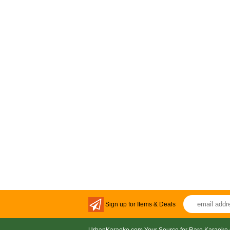
Sign up for Items & Deals
UrbanKaraoke.com Your Source for Rare Karaoke 