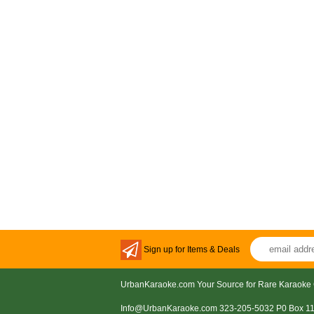
Sign up for Items & Deals
UrbanKaraoke.com Your Source for Rare Karaoke 
Info@UrbanKaraoke.com 323-205-5032 P0 Box 1