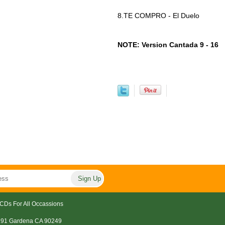
8.TE COMPRO - El Duelo
NOTE: Version Cantada 9 - 16
CDs For All Occassions
191 Gardena CA 90249