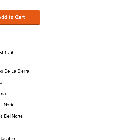
 1 - 8
s De La Sierra
o
era
l Norte
s Del Norte
tocable