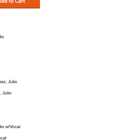
lio
as, Julio
 Julio
lio w/Vocal
ocal