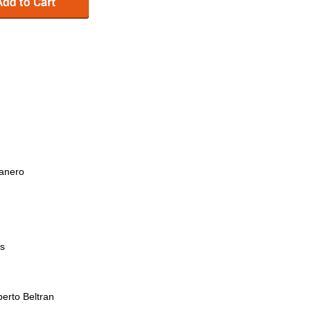
anero
os
erto Beltran